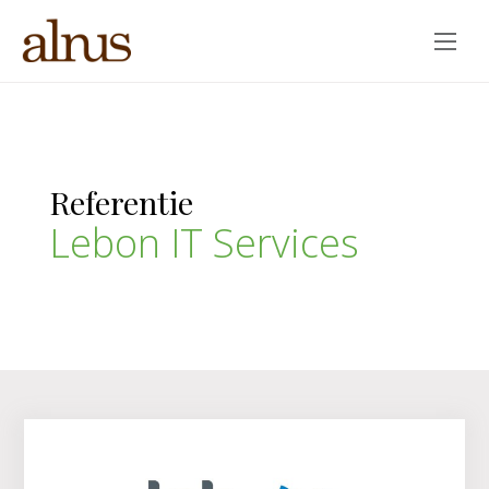
Overslaan
en
naar
Referentie
de
inhoud
Lebon IT Services
gaan