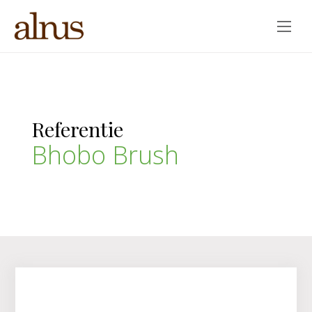
Overslaan
en
naar
Referentie
de
inhoud
Bhobo Brush
gaan