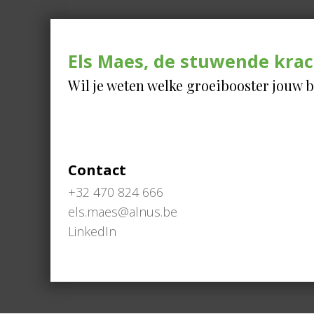
Els Maes, de stuwende krac
Wil je weten welke groeibooster jouw b
Contact
+32 470 824 666
els.maes@alnus.be
LinkedIn