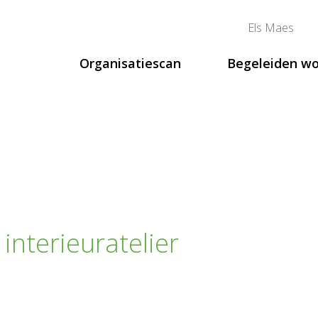
Els Maes
Organisatiescan
Begeleiden w
n
nterieuratelier