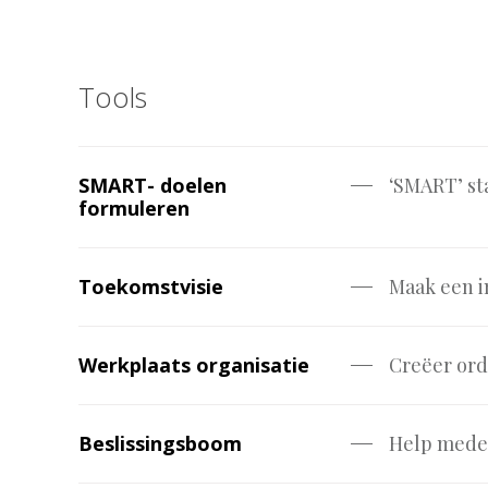
Tools
SMART- doelen
‘SMART’ sta
formuleren
Toekomstvisie
Maak een i
Werkplaats organisatie
Creëer ord
Beslissingsboom
Help medew