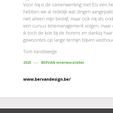
Voor mij is de samenwerking met Els een heel
hebben we al redelijk wat dingen aangepakt 
niet alleen mijn bedrijf, maar ook mij als on
een cursus timemanagement volgen, maar nam
ik toch de koe bij de horens en dankzij haa
gewoontes op lange termijn blijven vasthou
Tom Vandewege
2025
BERVAN interieuratelier
www.bervandesign.be/